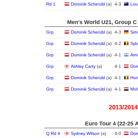
Rd 1
Dominik Scherübl
(
a
)
4
-
3
Lou
Men's World U21, Group C 
Grp
Dominik Scherübl
(
a
)
4
-
3
Sim
Grp
Dominik Scherübl
(
a
)
4
-
2
Syb
Grp
Dominik Scherübl
(
a
)
4
-
1
Ami
Grp
Ashley Carty
(
a
)
4
-
1
Dom
Grp
Dominik Scherübl
(
a
)
4
-
1
Hor
Grp
Dominik Scherübl
(
a
)
4
-
1
Moh
2013/2014
Euro Tour 4 (22-25 
Q Rd 4
Sydney Wilson
(
a
)
4
-
0
Dom