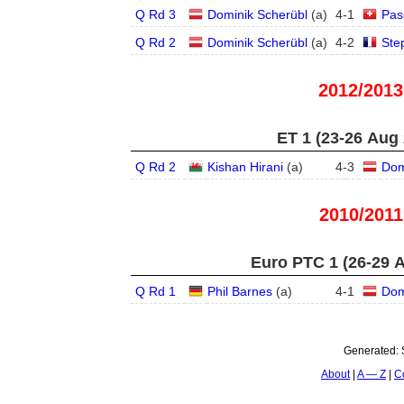
Q Rd 3
Dominik Scherübl
(
a
)
4
-
1
Pas
Q Rd 2
Dominik Scherübl
(
a
)
4
-
2
Ste
2012/2013
ET 1 (23-26 Aug
Q Rd 2
Kishan Hirani
(
a
)
4
-
3
Dom
2010/2011
Euro PTC 1 (26-29 
Q Rd 1
Phil Barnes
(
a
)
4
-
1
Dom
Generated:
About
A — Z
C