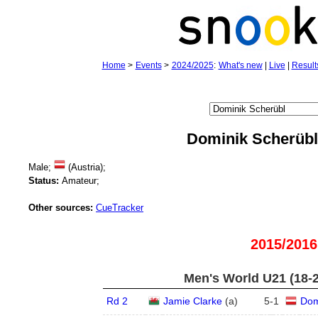
Home
>
Events
>
2024/2025
:
What's new
|
Live
|
Result
Dominik Scherübl
Male;
(Austria);
Status:
Amateur;
Other sources:
CueTracker
2015/2016
Men's World U21 (18-2
Rd 2
Jamie Clarke
(
a
)
5
-
1
Dom